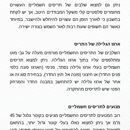
ניתן גם למצוא שלבים של תריסים חשמליים העשויים
מחומרים פלסטיים קלי משקל המבודדים היטב, אך יש לקחת
בחשבון כי לאורך הזמן הם עשויים להיחלש ולהישבר, במיוחד
כאשר הם חשופים שעות רבות לאור השמש בצורה ישירה.
ארגז הגלילה של התריס
השלבים של התריסים החשמליים מורמים מעלה על גבי מוט
ומתלפפים עליו בתוך ארגז הגלילה. ניתן למצוא תריסים
חשמליים בעלי ארגז גלילה נסתר, פנימי (הארגז פונה כלפי
פנים החדר) או חיצוני (פונה אל חוץ החדר). בבחירת סוג זה או
אחר של ארגז גלילה יש להתחשב במבנה החדר והמרחק
הפנוי שיש לתריסים מהתקרה.
מנועים לתריסים חשמליים
רוב המנועים לתריסים החשמליים מגיעים בקוטר גלגל של 45
מ"מ אך ניתן למצוא כאלו בעלי קוטר גדול יותר, בהתאם
למשקל המורם. חשוב להתעקש על מנוע איכותי ממותג ידוע