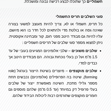
חשמליים
כך שתוכלו לבצע רכישה נבונה ומושכלת.
סוגי השלבים תריס החשמלי
כל תריס, חשמלי או לא, צריך להיות מעוצב למשעי בצורה
שאינה גסה או בולטת מדי ולהתאים לכל חדר בו הוא מיושם.
עליו להיות גם מבודד היטב מפני חום, קור ומבחינה אקוסטית.
ניתן למצוא מספר סוגי שלבים של תריסים חשמליים :
שלבים משוכים
– שלבי אלומיניום המגיעים בעובי של עד
1.5 מ"מ ועל כן בעלי נוכחות גבוהה. הם מבודדים היטב אך
כבדים למדי.
שלבים מוקצפים
– מיוצרים בשיטת הייצור בערגול (role
forming), שיטה בה הפרופילים (אלומיניום) נכבשים תחת
מספר גלילי מתכת. השיטה מאפשרת ייצור של שלבים
בעלי פרופיל דק במיוחד (עד 0.5 מ"מ) שלהם מוספים גם
חומרים מוקצפים שתורמים רבות ליכולות הבידוד שלהם.